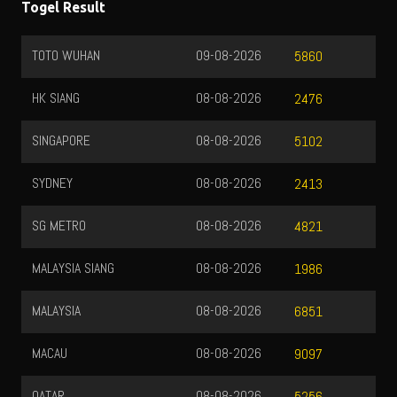
Togel Result
TOTO WUHAN
09-08-2026
5860
HK SIANG
08-08-2026
2476
SINGAPORE
08-08-2026
5102
SYDNEY
08-08-2026
2413
SG METRO
08-08-2026
4821
MALAYSIA SIANG
08-08-2026
1986
MALAYSIA
08-08-2026
6851
MACAU
08-08-2026
9097
QATAR
08-08-2026
5256