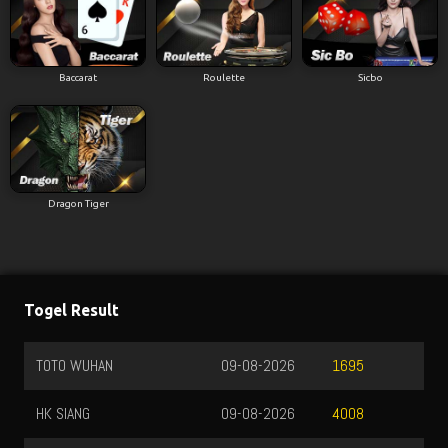
Baccarat
Roulette
Sicbo
Dragon Tiger
Togel Result
TOTO WUHAN
09-08-2026
1695
HK SIANG
09-08-2026
4008