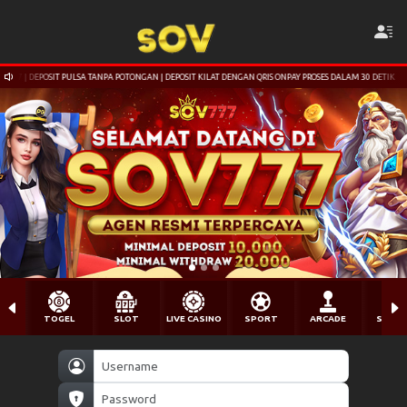
7 | DEPOSIT PULSA TANPA POTONGAN | DEPOSIT KILAT DENGAN QRIS ONPAY PROSES DALAM 30 DETIK
TOGEL
SLOT
LIVE CASINO
SPORT
ARCADE
SABU