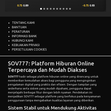
-0.75
0.93
0.75
0.77
TENTANG KAMI
BANTUAN
PERATURAN
INFORMASI BANK
HUBUNGI KAMI
KEBIJAKAN PRIVASI
PERSETUJUAN COOKIES
SOV777: Platform Hiburan Online
Terpercaya dan Mudah Diakses
SOV777
hadir sebagai platform hiburan online yang dirancang untuk
memberikan kemudahan akses bagi pengguna yang menginginkan
pengalaman digital yang praktis dan efisien. Dengan tampilan yang
sederhana serta sistem yang mudah dipahami, pengguna dapat
menjelajahi berbagai fitur dengan lebih nyaman. Pendekatan ini
menjadikan SOV777 sebagai platform yang berfokus pada kenyamanan
penggunaan tanpa mengabaikan kualitas layanan yang diberikan.
Sistem Stabil untuk Mendukung Aktivitas